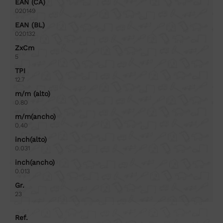
EAN (CA)
020149
EAN (BL)
020132
ZxCm
5
TPI
12.7
m/m (alto)
0.80
m/m(ancho)
0.40
inch(alto)
0.031
inch(ancho)
0.013
Gr.
23
Ref.