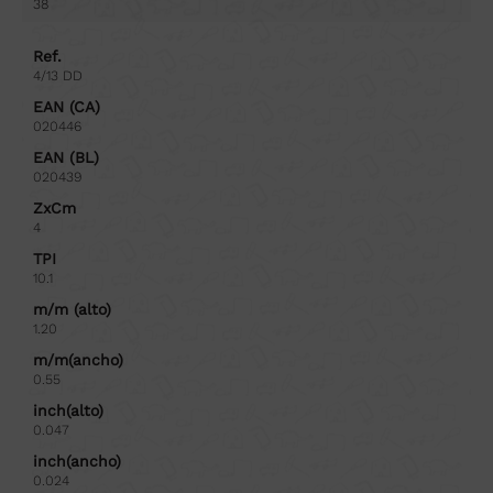
38
Ref.
4/13 DD
EAN (CA)
020446
EAN (BL)
020439
ZxCm
4
TPI
10.1
m/m (alto)
1.20
m/m(ancho)
0.55
inch(alto)
0.047
inch(ancho)
0.024