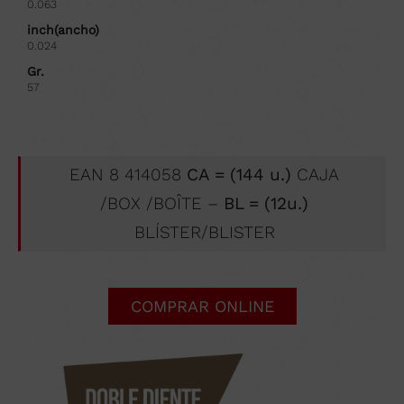
0.063
inch(ancho)
0.024
Gr.
57
EAN 8 414058
CA = (144 u.)
CAJA
/BOX /BOÎTE –
BL = (12u.)
BLÍSTER/BLISTER
COMPRAR ONLINE