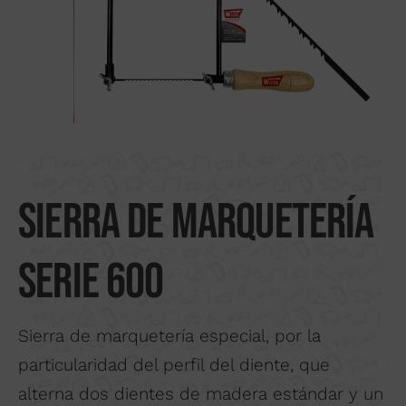
Buscar por material
Nosotros
Distribuidores
Donde comprar
Noticias
Contactar
Sierra de marquetería
serie 600
Sierra de marquetería especial, por la
particularidad del perfil del diente, que
alterna dos dientes de madera estándar y un