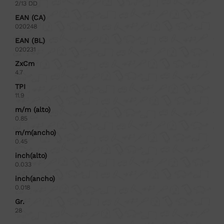
2/13 DD
EAN (CA)
020248
EAN (BL)
020231
ZxCm
4.7
TPI
11.9
m/m (alto)
0.85
m/m(ancho)
0.45
inch(alto)
0.033
inch(ancho)
0.018
Gr.
28