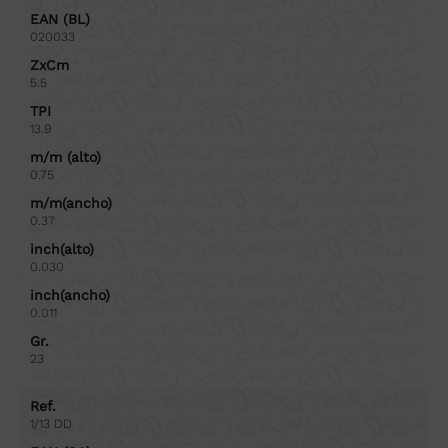
EAN (BL)
020033
ZxCm
5.5
TPI
13.9
m/m (alto)
0.75
m/m(ancho)
0.37
inch(alto)
0.030
inch(ancho)
0.011
Gr.
23
Ref.
1/13 DD