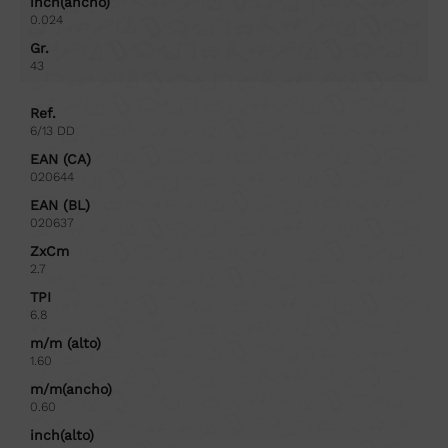
inch(ancho)
0.024
Gr.
43
Ref.
6/13 DD
EAN (CA)
020644
EAN (BL)
020637
ZxCm
2.7
TPI
6.8
m/m (alto)
1.60
m/m(ancho)
0.60
inch(alto)