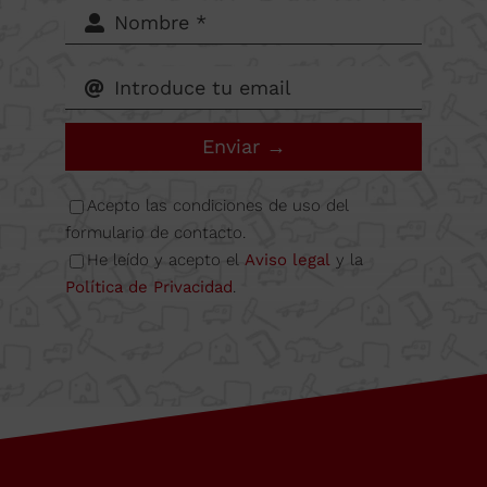
Calle B
Nave
6A
Enviar →
08349
Acepto las condiciones de uso del
formulario de contacto.
He leído y acepto el
Aviso legal
y la
Cabrera
Política de Privacidad
.
de Mar
Barcelona,