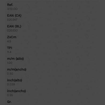
Ref.
3/13 DD
EAN (CA)
020347
EAN (BL)
020330
ZxCm
4.5
TPI
11.4
m/m (alto)
1.00
m/m(ancho)
0.50
inch(alto)
0.039
inch(ancho)
0.55
Gr.