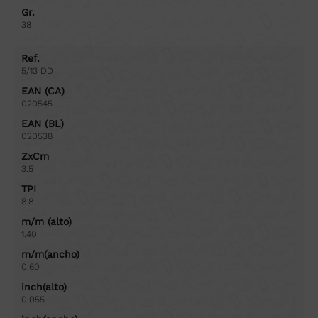
Gr.
38
Ref.
5/13 DD
EAN (CA)
020545
EAN (BL)
020538
ZxCm
3.5
TPI
8.8
m/m (alto)
1.40
m/m(ancho)
0.60
inch(alto)
0.055