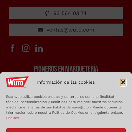
de
93 564 03 74
7:00h
ventas@wuto.com
a
PIONEROS EN MARQUETERÍA
15:00h
Información de las cookies
Sierras y arcos de marquetería
administrac
Herramientas de carpintería
Esta web utiliza cookies propias y de terceros con una finalidad
técnica, personalización y analíticas para mejorar nuestros servicios
Aerografía, pirograbado y micropercusión
mediante el análisis de sus hábitos de navegación. Puede obtener la
información sobre nuestra Política de Cookies en el siguiente enlace:
Cookies
Básicos para trabajos de modelismo
Kits y maquetas de manualidades