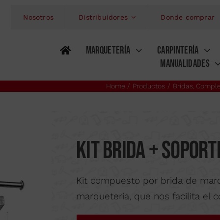
Nosotros
Distribuidores
Donde comprar
MARQUETERÍA
CARPINTERÍA
MANUALIDADES
ECISIÓN
E
AEROGRAFÍA
Home
Productos
Bridas
Compl
Kits
Maqu
SIERRAS DE MARQUETERÍA
KITS MINI BRIC
MINI SERRUCHOS
AERÓGRAFO
SIERRA
A
RA
PIROGRABADO
Kit Brida + Sopor
SOLDADORES
PIROGRABADOR
COM
ELIEVES
ARCOS DE MARQUETERÍA
GUBIAS Y FORMONES
ARCOS 
Kit compuesto por brida de mar
E CORTE
GRABADO POR
ALICATES
marquetería, que nos facilita el
ICROPERCUSIÓN
O
LÁPICES GRABAD