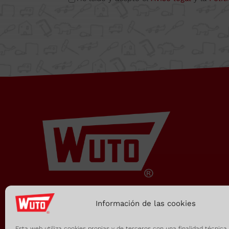
Supercut Tools
Camí del Mig 62-64, Calle
B Nave 6A
08349 Cabrera de Mar
Barcelona, SPAIN
Horario Oficina
De lunes a viernes, de
7:00h a 15:00h
administracion@supercuttools.co
Información de las cookies
Esta web utiliza cookies propias y de terceros con una finalidad técnica,