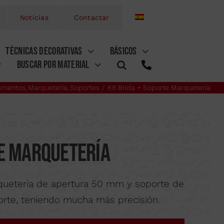
Noticias
Contactar
TÉCNICAS DECORATIVAS
BÁSICOS
BUSCAR POR MATERIAL
ementos
Marquetería
Soportes
Kit Brida + Soporte Marquetería
etas
S
S CON PIVOTES
CCESORIOS
SERRUCHOS
COMPLEMENTOS
SIERRAS DE MECÁNICO
te Marquetería
ES
PLEMENTOS
COMPLEMENTOS
PROFESIONALES
GRANETE
ARCOS DE BRICOLAJE
quetería de apertura 50 mm y soporte de
CUTTER
TIJERAS
 corte, teniendo mucha más precisión.
ORES
COMPLEMENTOS