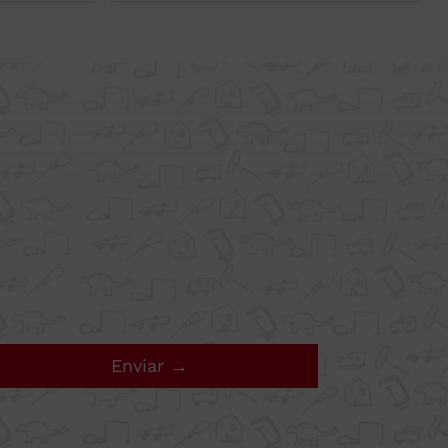
TIGIO
Enviar →
s productos o por