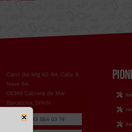
otro motivo, utilice nuestros canales de comun
93 564 03 74
VENTAS@WU
Formulario
PION
Camí del Mig 62-64, Calle B
Nave 6A
08349 Cabrera de Mar
Si
Barcelona, SPAIN
m
He
93 564 03 74
Ae