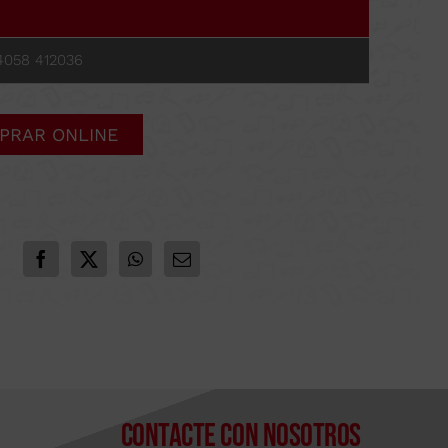
MÁS
SOPORTES
BRIDAS, PINZAS Y SARGENTOS
LLAVE DE APRIETE
4058 412036
PRAR ONLINE
Contacte con nosotros