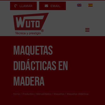
Saltar
LLAMAR
EMAIL
al
contenido
Toggle
Navigation
Inicio
Maquetas
Marquetería
Carpintería
didácticas en
Técnicas decorativas
madera
Básicos
Manualidades
Home
Productos
Manualidades
Maquetas
Maquetas didácticas
Contacto