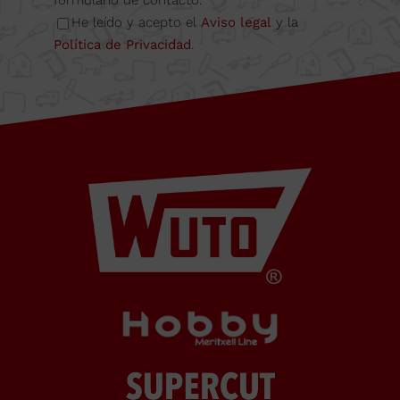
Cabrera
formulario de contacto.
He leído y acepto el
Aviso legal
y la
Política de Privacidad
.
de Mar
Barcelona,
SPAIN
Horario Oficina
De