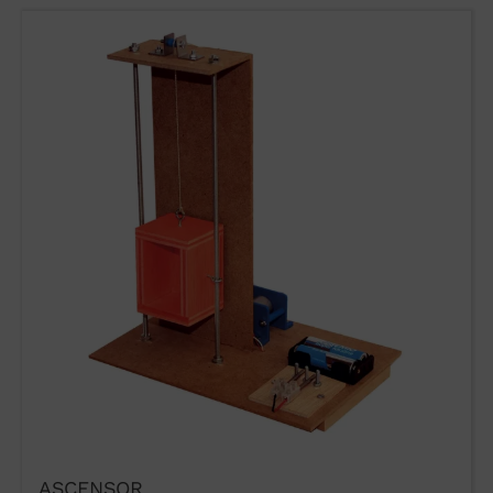
WUTO, TÉCNICA
Y PRESTIGIO
Si desea contactar con Wuto para
distribuir los productos o por otro
motivo, utilice nuestros canales
de comunicación.
93 564 03 74
ASCENSOR