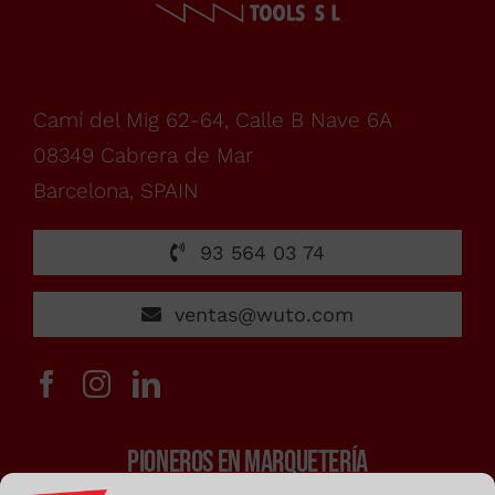
lunes
a
Camí del Mig 62-64, Calle B Nave 6A
08349 Cabrera de Mar
viernes,
Barcelona, SPAIN
de
93 564 03 74
7:00h
ventas@wuto.com
a
PIONEROS EN MARQUETERÍA
15:00h