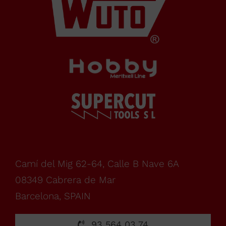
Cabrera
de Mar
Barcelona,
SPAIN
Horario Oficina
Camí del Mig 62-64, Calle B Nave 6A
08349 Cabrera de Mar
Barcelona, SPAIN
De
93 564 03 74