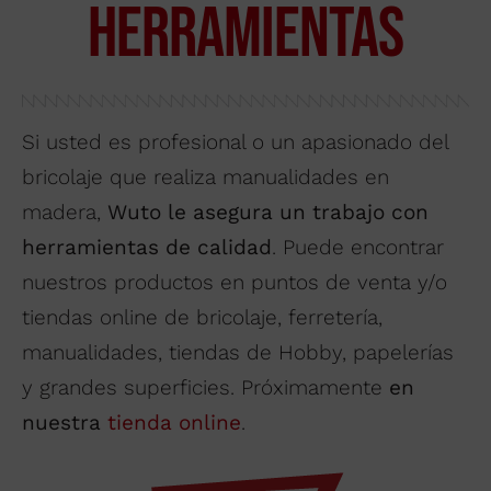
HERRAMIENTAS
Buscar por material
VENTAS@WUTO.COM
Nosotros
Distribuidores
Formulario
Si usted es profesional o un apasionado del
Donde comprar
bricolaje que realiza manualidades en
Noticias
madera,
Wuto le asegura un trabajo con
Contactar
herramientas de calidad
. Puede encontrar
nuestros productos en puntos de venta y/o
tiendas online de bricolaje, ferretería,
manualidades, tiendas de Hobby, papelerías
y grandes superficies. Próximamente
en
nuestra
tienda online
.