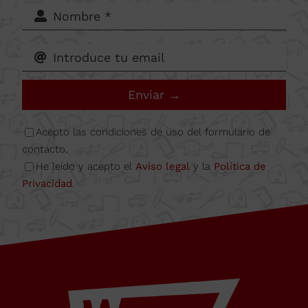
Camí
del Mig
62-64,
Enviar →
Calle B
Acepto las condiciones de uso del formulario de
contacto.
He leído y acepto el
Aviso legal
y la
Política de
Nave
Privacidad
.
6A
08349