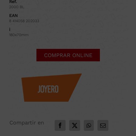
Ref.
2000 BL
EAN
8 414058 202033
i
180x70mm
COMPRAR ONLINE
Compartir en