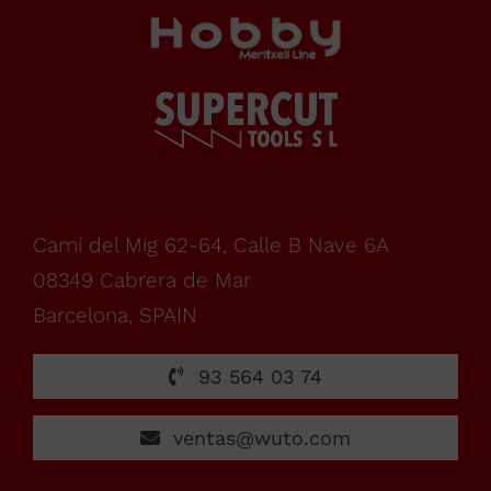
De
lunes
a
Camí del Mig 62-64, Calle B Nave 6A
08349 Cabrera de Mar
viernes,
Barcelona, SPAIN
de
93 564 03 74
7:00h
ventas@wuto.com