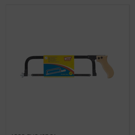
WUTO, TÉCNICA
Y PRESTIGIO
Si desea contactar con Wuto para
distribuir los productos o por otro