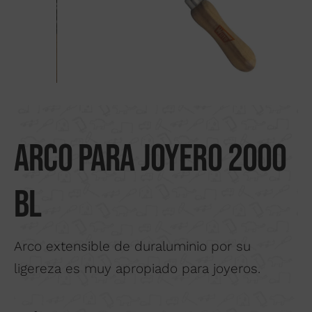
Buscar por material
Nosotros
Distribuidores
Donde comprar
Noticias
Arco para joyero 2000
Contactar
BL
Arco extensible de duraluminio por su
ligereza es muy apropiado para joyeros.