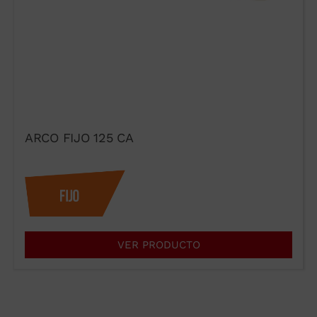
ARCO FIJO 125 CA
Acepto las condiciones de uso
del formulario de contacto.
He leído y acepto el
Aviso
legal
y la
Política de Privacidad
.
Enviar →
VER PRODUCTO