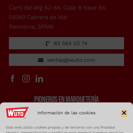
a
Camí del Mig 62-64, Calle B Nave 6A
08349 Cabrera de Mar
viernes,
Barcelona, SPAIN
de
93 564 03 74
7:00h
ventas@wuto.com
a
PIONEROS EN MARQUETERÍA
15:00h
Información de las cookies
Sierras y arcos de marquetería
administrac
Herramientas de carpintería
Esta web utiliza cookies propias y de terceros con una finalidad
técnica, personalización y analíticas para mejorar nuestros servicios