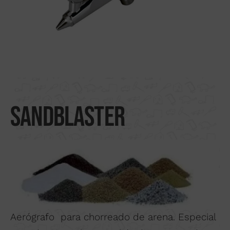
Buscar por material
Nosotros
Distribuidores
Donde comprar
Noticias
Sandblaster
Contactar
Aerógrafo para chorreado de arena. Especial