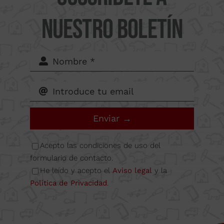
62-64,
nuestro boletín
Calle B
Nave
6A
Enviar →
08349
Acepto las condiciones de uso del
formulario de contacto.
He leído y acepto el
Aviso legal
y la
Cabrera
Política de Privacidad
.
de Mar