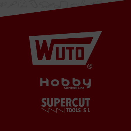
Barcelona,
SPAIN
Horario Oficina
De
lunes