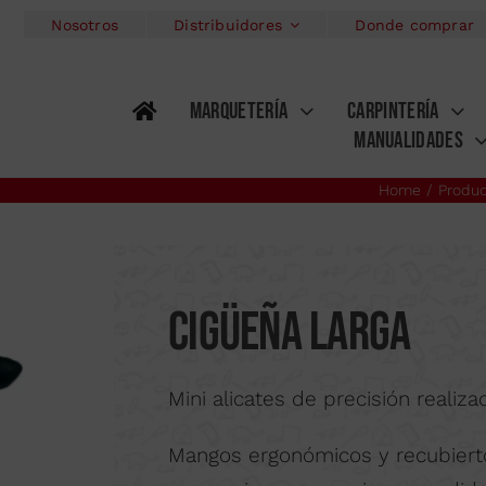
Nosotros
Distribuidores
Donde comprar
MARQUETERÍA
CARPINTERÍA
MANUALIDADES
ECISIÓN
E
AEROGRAFÍA
Home
Produ
Kits
Maqu
SIERRAS DE MARQUETERÍA
KITS MINI BRIC
MINI SERRUCHOS
AERÓGRAFO
SIERRA
A
RA
PIROGRABADO
Cigüeña larga
SOLDADORES
PIROGRABADOR
COM
ELIEVES
ARCOS DE MARQUETERÍA
GUBIAS Y FORMONES
ARCOS 
Mini alicates de precisión reali
E CORTE
GRABADO POR
ALICATES
ICROPERCUSIÓN
O
Mangos ergonómicos y recubiert
LÁPICES GRABAD