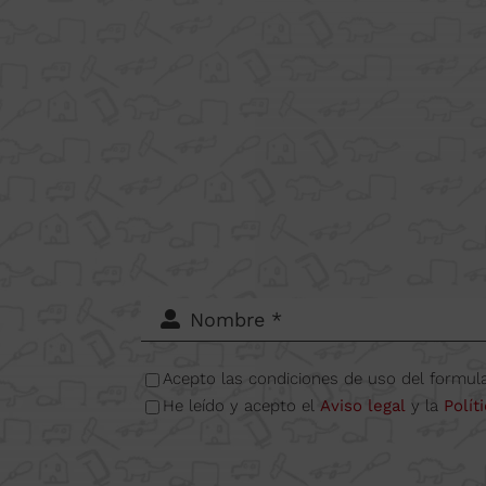
Acepto las condiciones de uso del formula
Supercut Tools
He leído y acepto el
Aviso legal
y la
Polít
Camí del Mig 62-64, Calle