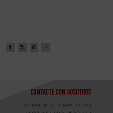
Contacte con nosotros
Le aportamos la solución más
apropiada y productiva a sus