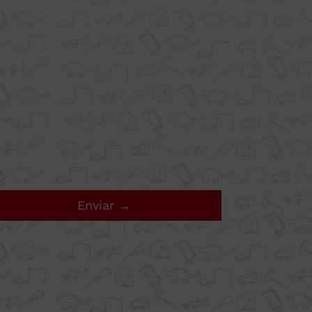
TIGIO
Enviar →
s productos o por
icación.
TO.COM