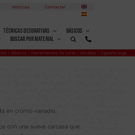
Noticias
Contactar
TÉCNICAS DECORATIVAS
BÁSICOS
BUSCAR POR MATERIAL
ctos
Básicos
Herramientas de corte
Alicates
Cigüeña larga
etas
S
S CON PIVOTES
CCESORIOS
SERRUCHOS
COMPLEMENTOS
SIERRAS DE MECÁNICO
ES
PLEMENTOS
COMPLEMENTOS
PROFESIONALES
GRANETE
ARCOS DE BRICOLAJE
zada en cromo-vanadio.
CUTTER
TIJERAS
os con una suave carcasa que
ORES
COMPLEMENTOS