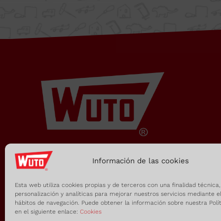
B Nave 6A
08349 Cabrera de Mar
Barcelona, SPAIN
Horario Oficina
De lunes a viernes, de
7:00h a 15:00h
administracion@supercuttools.co
Información de las cookies
Esta web utiliza cookies propias y de terceros con una finalidad técnica,
personalización y analíticas para mejorar nuestros servicios mediante el
hábitos de navegación. Puede obtener la información sobre nuestra Polí
en el siguiente enlace:
Cookies