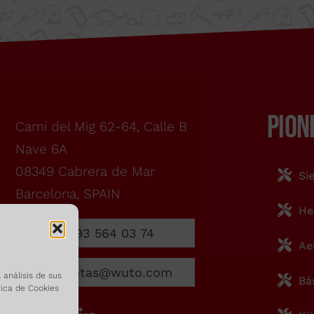
Formulario
PION
Camí del Mig 62-64, Calle B
Nave 6A
08349 Cabrera de Mar
Si
Barcelona, SPAIN
m
He
93 564 03 74
Ae
ventas@wuto.com
 análisis de sus
Acepto las condiciones de uso del formulario de co
Bá
tica de Cookies
He leído y acepto el
Aviso legal
y la
Política de Pri