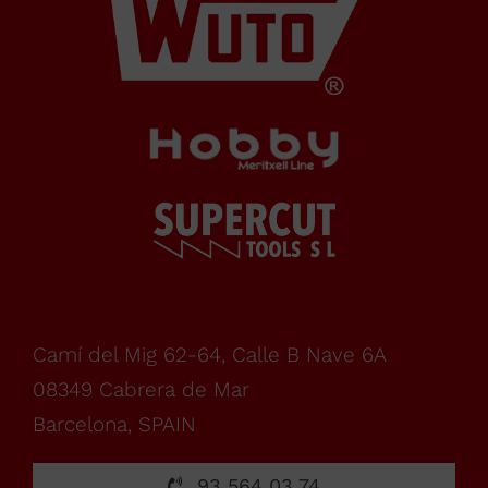
Horario Oficina
De
lunes
a
Camí del Mig 62-64, Calle B Nave 6A
08349 Cabrera de Mar
viernes,
Barcelona, SPAIN
93 564 03 74