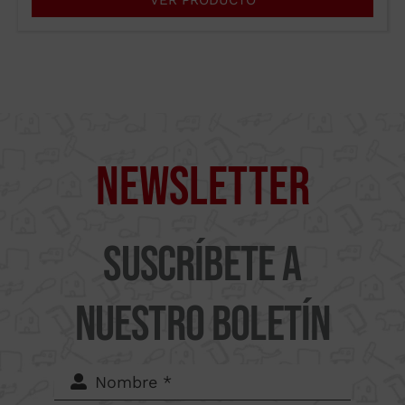
VER PRODUCTO
Supercut Tools
Newsletter
Camí
del Mig
Suscríbete a
62-64,
nuestro boletín
Calle B