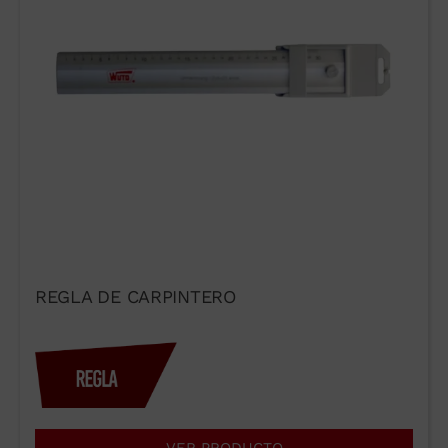
REGLA DE CARPINTERO
Acepto las condiciones de uso
del formulario de contacto.
He leído y acepto el
Aviso
legal
y la
Política de Privacidad
.
Enviar →