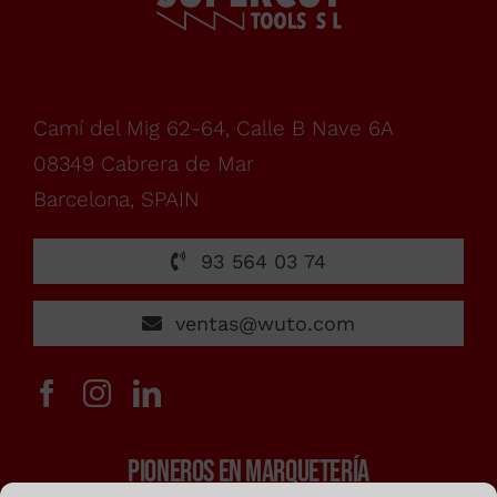
lunes
a
Camí del Mig 62-64, Calle B Nave 6A
08349 Cabrera de Mar
viernes,
Barcelona, SPAIN
de
93 564 03 74
7:00h
ventas@wuto.com
a
PIONEROS EN MARQUETERÍA
15:00h