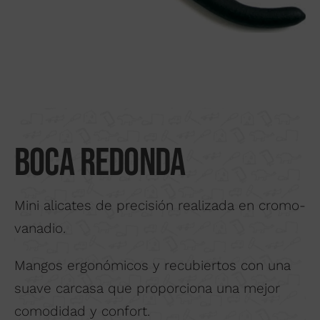
Buscar por material
Nosotros
Distribuidores
Donde comprar
Noticias
Boca redonda
Contactar
Mini alicates de precisión realizada en cromo-
vanadio.
Mangos ergonómicos y recubiertos con una
suave carcasa que proporciona una mejor
comodidad y confort.