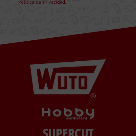
Cabrera
Política de Privacidad
.
de Mar
Barcelona,
SPAIN
Horario Oficina
De