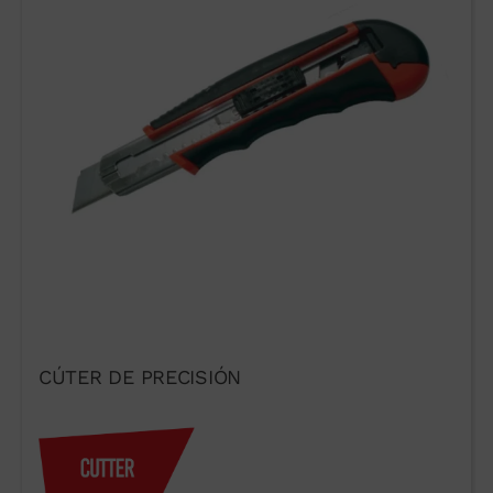
WUTO, TÉCNICA
Y PRESTIGIO
Si desea contactar con Wuto para
distribuir los productos o por otro
CÚTER DE PRECISIÓN
motivo, utilice nuestros canales
de comunicación.
93 564 03 74