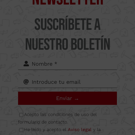
Camí
del Mig
Suscríbete a
62-64,
nuestro boletín
Calle B
Nave
6A
Enviar →
08349
Acepto las condiciones de uso del
formulario de contacto.
He leído y acepto el
Aviso legal
y la